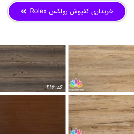
خریداری کفپوش رولکس Rolex