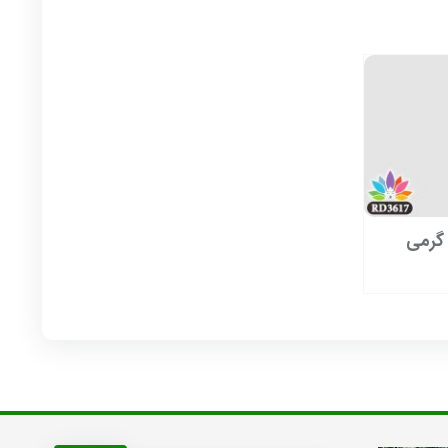
سب کاغذ دیواری 250 گرمی