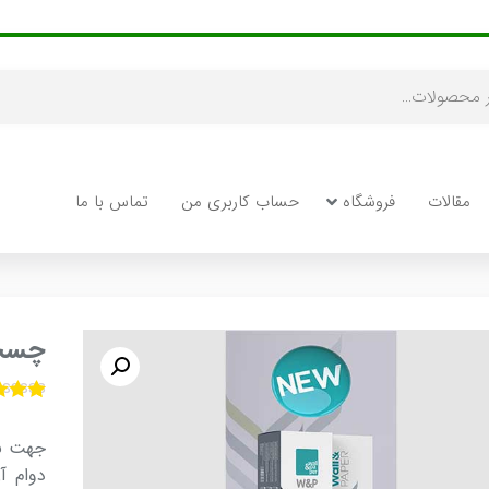
مقالات
فروشگاه
حساب کاربری من
تماس با ما
چسب ک
1
امت
5.00
ا
جهت نص
امت
م
دوام آ