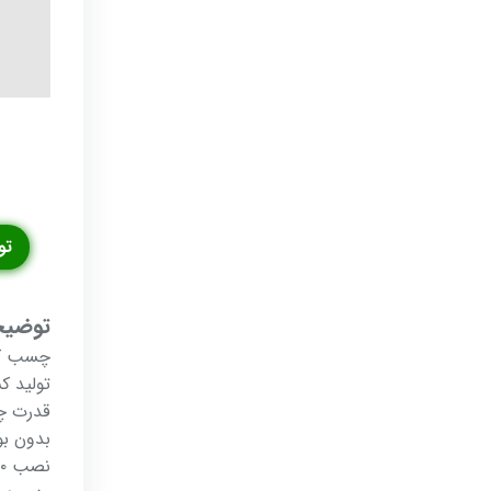
تو
توضیح
چسب کاغ
تولید ک
قدرت چ
بدون بو
نصب ۱۰۰ رول کاغذدیواری با یک کیلوگرم