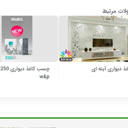
ات مرتبط
غذ دیواری آینه ای
چ
w&p