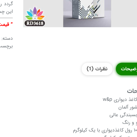
این چسب در دو نم
” قیمت
دسته:
برچسب
ضیحات
نظرات (1)
ات
ذ دیواری w&p
شور آلمان
سبندگی عالی
 و رنگ