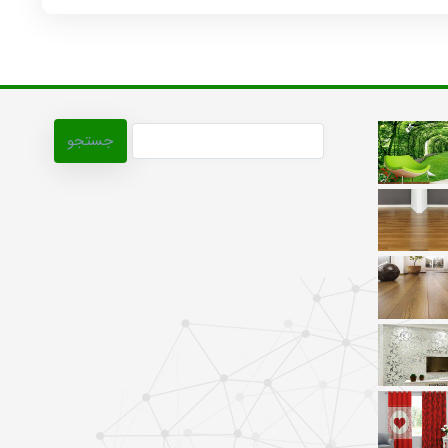
جستجو
برای: