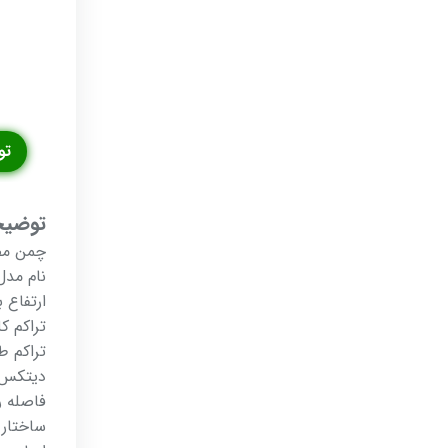
تو
توضیح
چمن مص
نام مدل
ارتفاع برگ : ۵
تراکم کلی :
تراکم طول
دیتکس : ۰
فاصله رد
ساختار 