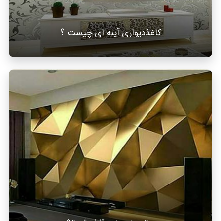
کاغذدیواری آینه ای چیست ؟