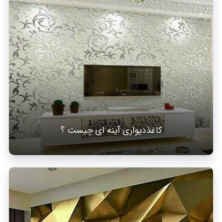
کاغذدیواری آینه ای چیست ؟